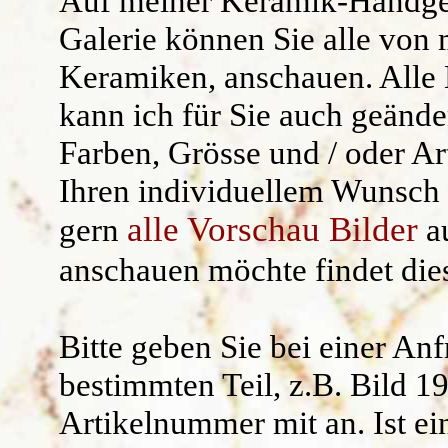
Auf meiner
Keramik-Handge
Kräuterschilde
Widerruf/ AG
Galerie können Sie alle von 
Keramiken, anschauen. Alle 
Namensgeschen
kann ich für Sie auch geände
Kantenhocker
Farben, Grösse und / oder Ar
Uhren /Wandschm
Ihren individuellem Wunsch 
alle Vorschau Bilder
gern
au
anschauen möchte findet di
Bitte geben Sie bei einer An
bestimmten Teil, z.B.
Bild 1
Artikelnummer mit an.
Ist ei