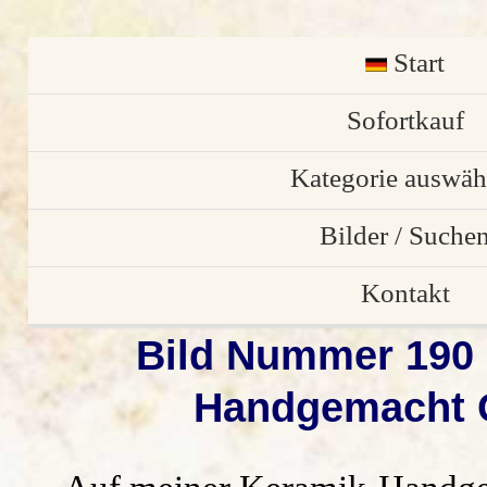
Start
English
Sofortkauf
Kategorie auswäh
Osterschmuck
Bilder / Suche
individuelle Stü
Bilder von Kund
Kontakt
Bild Nummer 190 
Gartendekorati
Bilder Galerie
Anfrage/ Bestell
Handgemacht G
Weihnachtsdekora
alle Vorschau Bil
Impressum
Keramik Türschil
Suchen
Datenschutz