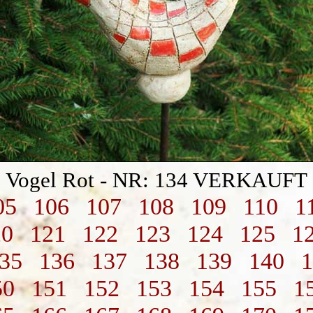
Vogel Rot - NR: 134 VERKAUFT
05
106
107
108
109
110
1
20
121
122
123
124
125
1
35
136
137
138
139
140
1
50
151
152
153
154
155
1