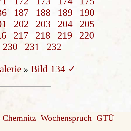
71
172
173
174
175
86
187
188
189
190
01
202
203
204
205
16
217
218
219
220
230
231
232
alerie
Bild 134 ✓
»
e Chemnitz
Wochenspruch
GTÜ