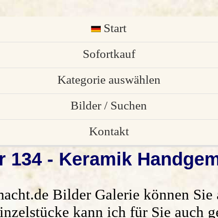
Start
English
Sofortkauf
Kategorie auswählen
Osterschmuck
Bilder / Suchen
individuelle Stücke
Bilder von Kunden
Kontakt
 134 - Keramik Handgem
Gartendekoration
Bilder Galerie
Anfrage/ Bestellung
Weihnachtsdekoration
alle Vorschau Bilder
Impressum
acht.de
Bilder Galerie können Sie a
Keramik Türschilder
Suchen
Datenschutz
nzelstücke kann ich für Sie auch g