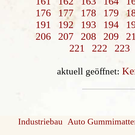
161
162
163
164
1
176
177
178
179
1
191
192
193
194
1
206
207
208
209
2
221
222
223
Ke
aktuell geöffnet:
Industriebau
Auto Gummimatte