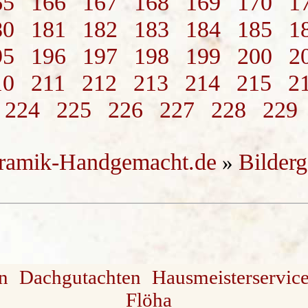
65
166
167
168
169
170
1
80
181
182
183
184
185
1
95
196
197
198
199
200
2
10
211
212
213
214
215
2
224
225
226
227
228
229
ramik-Handgemacht.de
Bilderg
»
n
Dachgutachten
Hausmeisterservic
Flöha