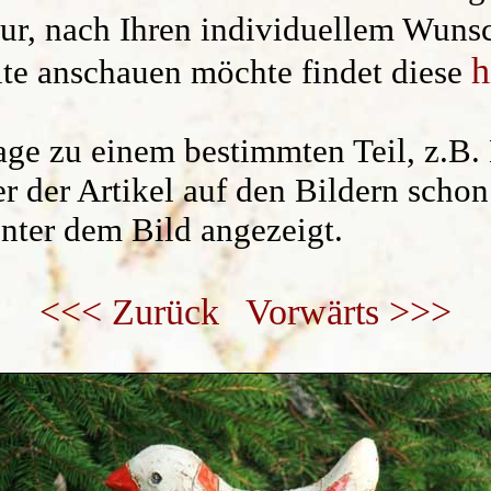
sur, nach Ihren individuellem Wuns
Kräuterschilder
Widerruf/ AGB
h
ite anschauen möchte findet diese
Namensgeschenke
Kantenhocker
rage zu einem bestimmten Teil, z.B.
ner der Artikel auf den Bildern scho
Uhren /Wandschmuck
unter dem Bild angezeigt.
<<< Zurück
Vorwärts >>>