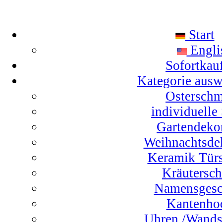
Start
Engli
Sofortkau
Kategorie aus
Ostersch
individuelle
Gartendeko
Weihnachtsde
Keramik Türs
Kräutersch
Namensgesc
Kantenho
Uhren /Wand