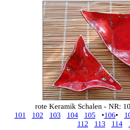
rote Keramik Schalen - NR:
101
102
103
104
105
•
106
•
1
112
113
114