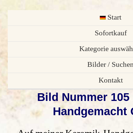
Start
English
Sofortkauf
Kategorie auswäh
Osterschmuck
Bilder / Suche
individuelle Stü
Bilder von Kund
Kontakt
Bild Nummer 105 
Gartendekorati
Bilder Galerie
Anfrage/ Bestell
Handgemacht G
Weihnachtsdekora
alle Vorschau Bil
Impressum
Keramik Türschil
Suchen
Datenschutz