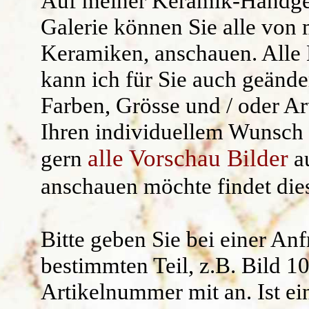
Auf meiner
Keramik-Handge
Kräuterschilde
Widerruf/ AG
Galerie können Sie alle von 
Keramiken, anschauen. Alle 
Namensgeschen
kann ich für Sie auch geände
Kantenhocker
Farben, Grösse und / oder Ar
Uhren /Wandschm
Ihren individuellem Wunsch 
alle Vorschau Bilder
gern
au
anschauen möchte findet di
Bitte geben Sie bei einer An
bestimmten Teil, z.B.
Bild 1
Artikelnummer mit an.
Ist ei