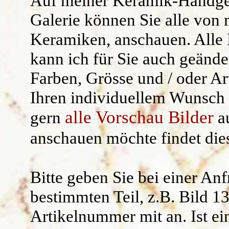
Auf meiner
Keramik-Handge
Kräuterschilde
Widerruf/ AG
Galerie können Sie alle von 
Keramiken, anschauen. Alle 
Namensgeschen
kann ich für Sie auch geände
Kantenhocker
Farben, Grösse und / oder Ar
Uhren /Wandschm
Ihren individuellem Wunsch 
alle Vorschau Bilder
gern
au
anschauen möchte findet di
Bitte geben Sie bei einer An
bestimmten Teil, z.B.
Bild 1
Artikelnummer mit an.
Ist ei