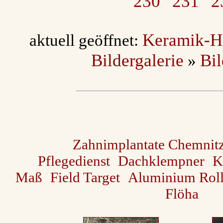
230
231
2
Keramik-H
aktuell geöffnet:
Bildergalerie
Bi
»
Zahnimplantate Chemnit
Pflegedienst
Dachklempner
K
Maß
Field Target
Aluminium Roll
Flöha