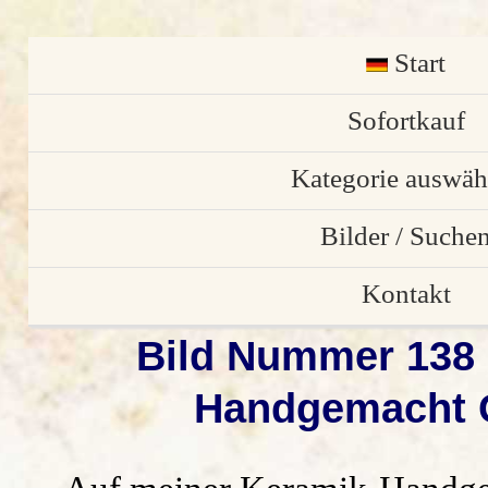
Start
English
Sofortkauf
Kategorie auswäh
Osterschmuck
Bilder / Suche
individuelle Stü
Bilder von Kund
Kontakt
Bild Nummer 138 
Gartendekorati
Bilder Galerie
Anfrage/ Bestell
Handgemacht G
Weihnachtsdekora
alle Vorschau Bil
Impressum
Keramik Türschil
Suchen
Datenschutz