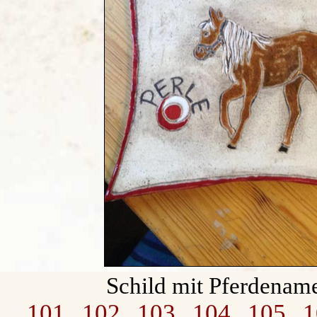
Schild mit Pferdenam
101
102
103
104
105
1