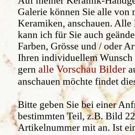
Auf meiner
Keramik-Handge
Kräuterschilde
Widerruf/ AG
Galerie können Sie alle von 
Keramiken, anschauen. Alle 
Namensgeschen
kann ich für Sie auch geände
Kantenhocker
Farben, Grösse und / oder Ar
Uhren /Wandschm
Ihren individuellem Wunsch 
alle Vorschau Bilder
gern
au
anschauen möchte findet di
Bitte geben Sie bei einer An
bestimmten Teil, z.B.
Bild 2
Artikelnummer mit an.
Ist ei