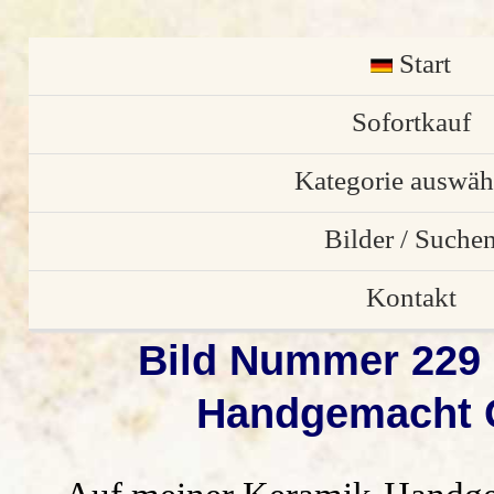
Start
English
Sofortkauf
Kategorie auswäh
Osterschmuck
Bilder / Suche
individuelle Stü
Bilder von Kund
Kontakt
Bild Nummer 229 
Gartendekorati
Bilder Galerie
Anfrage/ Bestell
Handgemacht G
Weihnachtsdekora
alle Vorschau Bil
Impressum
Keramik Türschil
Suchen
Datenschutz