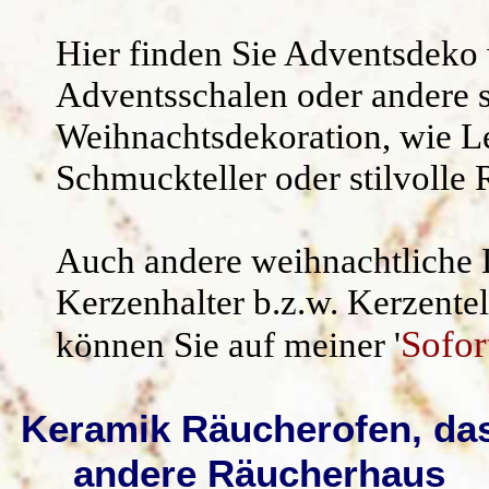
Kräuterschilde
Widerruf/ AG
Hier finden Sie Adventsdeko
Namensgeschen
Adventsschalen oder andere
Weihnachtsdekoration, wie Leb
Kantenhocker
Schmuckteller oder stilvoll
Uhren /Wandschm
Auch andere weihnachtliche 
Kerzenhalter b.z.w. Kerzente
Sofor
können Sie auf meiner '
Keramik Räucherofen, da
andere Räucherhaus