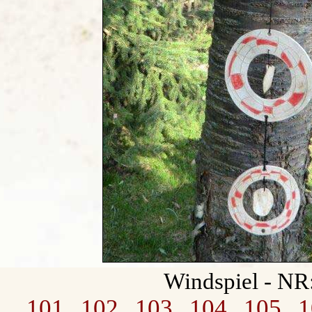
Windspiel - NR
101
102
103
104
105
1