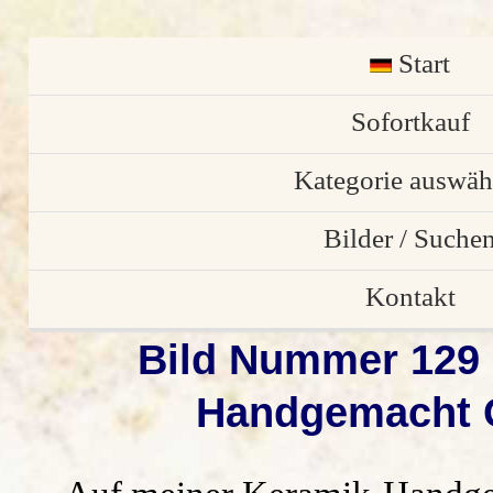
Start
English
Sofortkauf
Kategorie auswäh
Osterschmuck
Bilder / Suche
individuelle Stü
Bilder von Kund
Kontakt
Bild Nummer 129 
Gartendekorati
Bilder Galerie
Anfrage/ Bestell
Handgemacht G
Weihnachtsdekora
alle Vorschau Bil
Impressum
Keramik Türschil
Suchen
Datenschutz