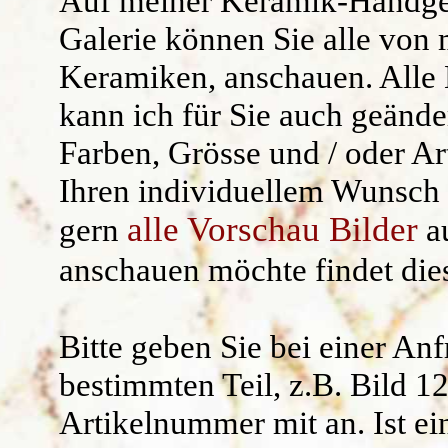
Auf meiner
Keramik-Handge
Kräuterschilde
Widerruf/ AG
Galerie können Sie alle von 
Keramiken, anschauen. Alle 
Namensgeschen
kann ich für Sie auch geände
Kantenhocker
Farben, Grösse und / oder Ar
Uhren /Wandschm
Ihren individuellem Wunsch 
alle Vorschau Bilder
gern
au
anschauen möchte findet di
Bitte geben Sie bei einer An
bestimmten Teil, z.B.
Bild 1
Artikelnummer mit an.
Ist ei